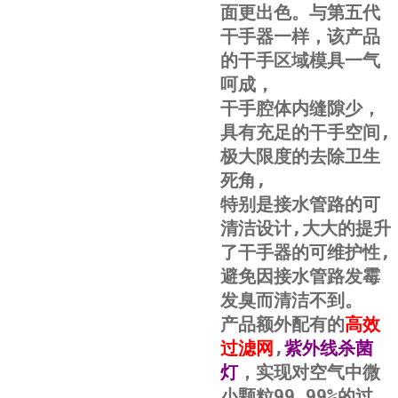
面更出色。与第五代
干手器一样，该产品
的干手区域模具一气
呵成，
干手腔体内缝隙少，
具有充足的干手空间
,
极大限度的去除卫生
死角
,
特别是接水管路的可
清洁设计
,
大大的提升
了干手器的可维护性
,
避免因接水管路发霉
发臭而清洁不到。
产品额外配有的
高效
过滤网
,
紫外线杀菌
灯
，实现对空气中微
小颗粒
99.99%
的过