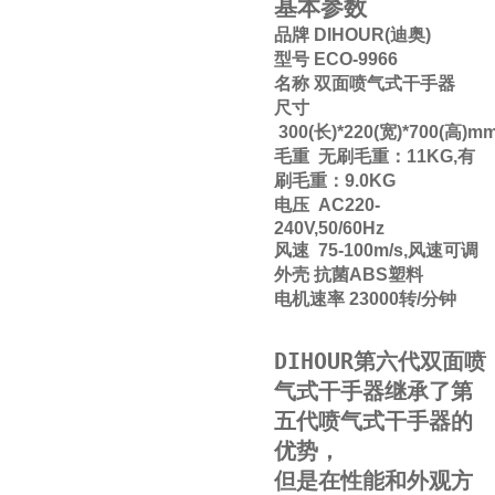
基本参数
品牌 DIHOUR(迪奥)
型号 ECO-9966
名称 双面喷气式干手器
尺寸
300(长)*220(宽)*700(高)m
毛重 无刷毛重：11KG,有
刷毛重：9.0KG
电压 AC220-
240V,50/60Hz
风速 75-100m/s,风速可调
外壳 抗菌ABS塑料
电机速率 23000转/分钟
DIHOUR
第六代双面喷
气式干手器继承了第
五代喷气式干手器的
优势，
但是在性能和外观方