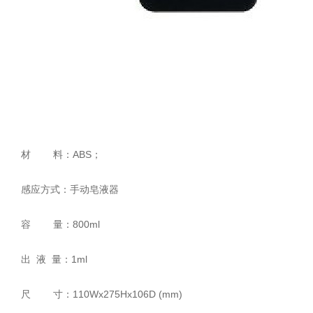
材 料：ABS；
感应方式：手动皂液器
容 量：800ml
出 液 量：1ml
尺 寸：110Wx275Hx106D (mm)